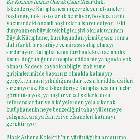
Bir Kozmos İmgesi Olarak Çadır
Mısır’daki
İskenderiye Kütüphanesi’ni çevreleyen efsaneleri
başlangıç noktası olarak belirliyor, böylece tarih
yazımındaki önemli boşluklara işaret ediyor. Eski
dünyanın en büyük tek bilgi arşivi olarak tanınan
Büyük Kütüphane, kuruluşundan yirmi üç asır sonra
dahi farklı bir statüye ve mirasa sahip olmayı
sürdürüyor. Kütüphanenin tarihindeki en sembolik
kısım, doğruluğundan şüphe edilen bir yangında yok
olması. Sadece kaybolan bilgiyi izah etme
girişimlerimizde başarısız olmakla kalmayıp
gerçekten nasıl yıkıldığına dair kesin bir iddia da ileri
süremiyoruz. Eski İskenderiye Kütüphanesi’nin hiçbir
görüntüsü yok, yanlışlar ve çelişkilerle dolu
referanslardan ve hikâyelerden yola çıkarak
kütüphanenin neye benzediğini tahayyül etmeye
çalışmak araya fantezi ve efsaneleri katmayı
gerektiriyor.
Black Athena Kolektifi’nin yürüttüğü bu araştırma