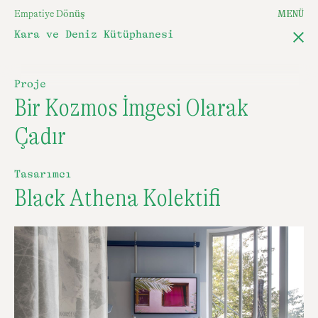
E
m
p
a
t
i
y
e
D
ö
n
ü
ş
MENÜ
Kara ve Deniz Kütüphanesi
Proje
Bir Kozmos İmgesi Olarak
Çadır
Tasarımcı
Black Athena Kolektifi