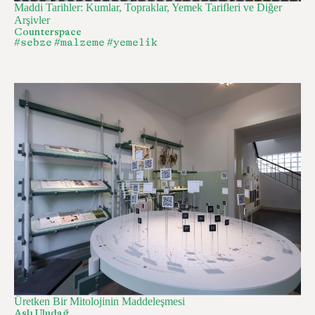
Maddi Tarihler: Kumlar, Topraklar, Yemek Tarifleri ve Diğer
Arşivler
Counterspace
#sebze
#malzeme
#yemelik
Üretken Bir Mitolojinin Maddeleşmesi
Aslı Uludağ